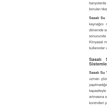
banyolarda b
boruları tı
Sasalı Su 
kaynağını n
dönemde sor
sonucunda b
Kimyasal ma
kullanıcılar
Sasalı 
Sistemle
Sasalı Su 
uzman çözüm
yapılmadığ
kapasiteyl
artmasına s
kontrolleri 