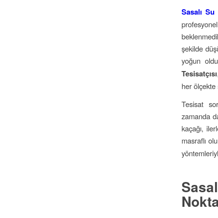
Sasalı Su 
profesyonel
beklenmedik
şekilde düşü
yoğun oldu
Tesisatçısı
her ölçekte
Tesisat so
zamanda dah
kaçağı, ile
masraflı olu
yöntemleriy
Sasal
Nokta