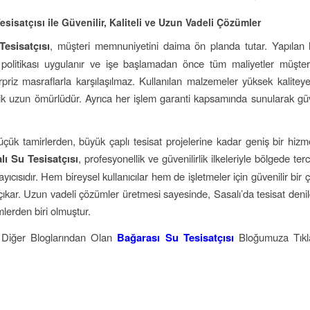
esisatçısı ile Güvenilir, Kaliteli ve Uzun Vadeli Çözümler
Tesisatçısı
, müşteri memnuniyetini daima ön planda tutar. Yapılan 
t politikası uygulanır ve işe başlamadan önce tüm maliyetler müşteriy
priz masraflarla karşılaşılmaz. Kullanılan malzemeler yüksek kalitey
ilik uzun ömürlüdür. Ayrıca her işlem garanti kapsamında sunularak gü
üçük tamirlerden, büyük çaplı tesisat projelerine kadar geniş bir hizm
lı Su Tesisatçısı
, profesyonellik ve güvenilirlik ilkeleriyle bölgede terc
yıcısıdır. Hem bireysel kullanıcılar hem de işletmeler için güvenilir bir
çıkar. Uzun vadeli çözümler üretmesi sayesinde, Sasalı’da tesisat denil
imlerden biri olmuştur.
 Diğer Bloglarından Olan
Bağarası Su Tesisatçısı
Bloğumuza Tıkl
.