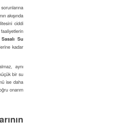
 sorunlarına
mın akışında
tesini ciddi
faaliyetlerin
.
Sasalı Su
lerine kadar
almaz, aynı
küçük bir su
ümü ise daha
doğru onarım
arının