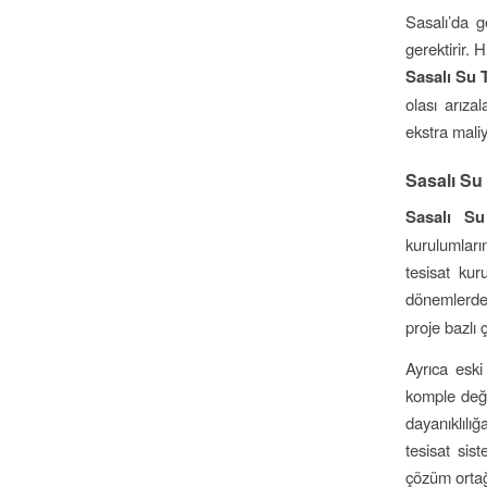
Sasalı’da g
gerektirir. 
Sasalı Su T
olası arıza
ekstra mali
Sasalı Su 
Sasalı Su
kurulumları
tesisat kur
dönemlerde 
proje bazlı
Ayrıca esk
komple deği
dayanıklılı
tesisat sist
çözüm orta