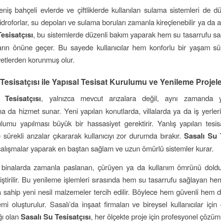
eniş bahçeli evlerde ve çiftliklerde kullanılan sulama sistemleri de d
Hidroforlar, su depoları ve sulama boruları zamanla kireçlenebilir ya da ar
esisatçısı
, bu sistemlerde düzenli bakım yaparak hem su tasarrufu s
ların önüne geçer. Bu sayede kullanıcılar hem konforlu bir yaşam 
yetlerden korunmuş olur.
Tesisatçısı ile Yapısal Tesisat Kurulumu ve Yenileme Projele
 Tesisatçısı
, yalnızca mevcut arızalara değil, aynı zamanda y
na da hizmet sunar. Yeni yapılan konutlarda, villalarda ya da iş yerleri
ulumu yapılması büyük bir hassasiyet gerektirir. Yanlış yapılan tesisa
sürekli arızalar çıkararak kullanıcıyı zor durumda bırakır.
Sasalı Su 
 çalışmalar yaparak en baştan sağlam ve uzun ömürlü sistemler kurar.
i binalarda zamanla paslanan, çürüyen ya da kullanım ömrünü doldu
ştirilir. Bu yenileme işlemleri sırasında hem su tasarrufu sağlayan h
ğa sahip yeni nesil malzemeler tercih edilir. Böylece hem güvenli hem de
emi oluşturulur. Sasalı’da inşaat firmaları ve bireysel kullanıcılar için 
ğı olan
Sasalı Su Tesisatçısı
, her ölçekte proje için profesyonel çözüml