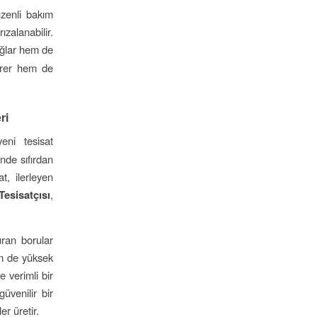
üzenli bakım
ızalanabilir.
ağlar hem de
sürer hem de
ri
eni tesisat
nde sıfırdan
t, ilerleyen
Tesisatçısı
,
ran borular
em de yüksek
 verimli bir
güvenilir bir
er üretir.