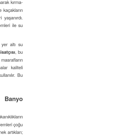
narak kırma-
e kaçakların
i yaşanırdı.
mleri ile su
 yer altı su
isatçısı
, bu
masrafların
ar kaliteli
llanılır. Bu
e Banyo
anıklıkların
lemleri çoğu
k artıkları;