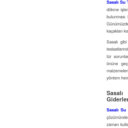
Sasalı Su 
dökme işlem
bulunması i
Günümüzde i
kaçakları kı
Sasalı gibi
tesisatları
tür sorunl
önüne geçe
malzemelerd
yöntem hem
Sasalı
Giderle
Sasalı Su 
çözümünde u
zaman kulla