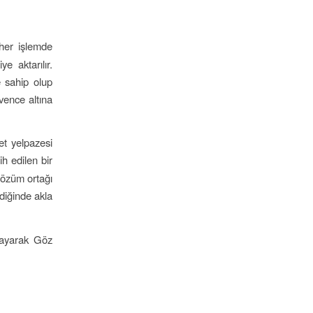
her işlemde
e aktarılır.
e sahip olup
vence altına
et yelpazesi
ih edilen bir
 çözüm ortağı
diğinde akla
ayarak Göz