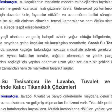
Tesisatçısı
, su kaçaklarının tespitinde modern teknolojilerden faydala
lerine gerek kalmadan hızlı çözümler üretir. Geleneksel yöntemlerd
çin duvarlar kırılır, fayanslar sökülür ve uzun süren tadilat süreçler
se akustik dinleme cihazları, termal kameralar ve nem ölçüm siste
sa sürede tespit edilebilmektedir.
 yeşil alanların ve geniş bahçeli evlerin yoğun olduğu bölgelerde,
nda meydana gelen kaçaklar sık karşılaşılan sorunlardır.
Sasalı Su Tes
arda sadece kaçağın bulunduğu noktaya müdahale ederek gereksiz 
r. Ayrıca kullanılan borular, bağlantı elemanları ve yedek parçal
en seçildiği için yapılan onarımlar uzun yıllar sorunsuz bir şekilde ku
 zamandan hem de maliyetten tasarruf sağlar.
 Su Tesisatçısı ile Lavabo, Tuvalet v
rinde Kalıcı Tıkanıklık Çözümleri
Tesisatçısı
, lavabo, tuvalet ve banyo giderlerinde meydana gelen tık
zman kadrosu ve gelişmiş ekipmanları ile hizmet verir. Tıkanıklık prob
nıcı hatalarından kaynaklanır. Mutfak lavabolarına dökülen yağlar, yeme