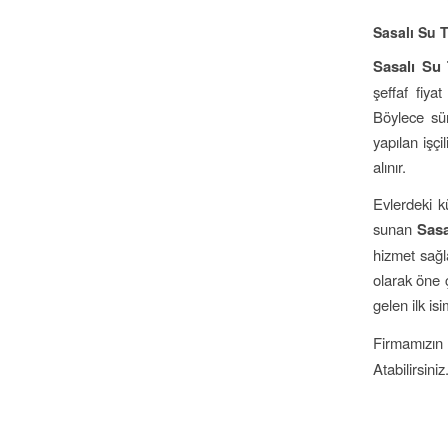
Sasalı Su T
Sasalı Su 
şeffaf fiya
Böylece sür
yapılan işç
alınır.
Evlerdeki k
sunan
Sasa
hizmet sağla
olarak öne 
gelen ilk is
Firmamızın
Atabilirsiniz