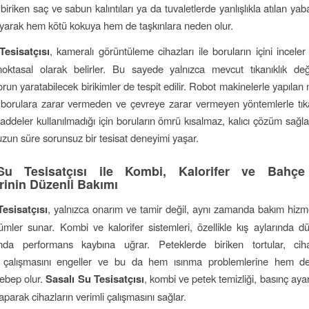
iriken saç ve sabun kalıntıları ya da tuvaletlerde yanlışlıkla atılan yab
kayarak hem kötü kokuya hem de taşkınlara neden olur.
Tesisatçısı
, kameralı görüntüleme cihazları ile boruların içini incele
oktasal olarak belirler. Bu sayede yalnızca mevcut tıkanıklık deği
un yaratabilecek birikimler de tespit edilir. Robot makinelerle yapılan
orulara zarar vermeden ve çevreye zarar vermeyen yöntemlerle tıkanı
ddeler kullanılmadığı için boruların ömrü kısalmaz, kalıcı çözüm sağla
 uzun süre sorunsuz bir tesisat deneyimi yaşar.
Su Tesisatçısı ile Kombi, Kalorifer ve Bahç
rinin Düzenli Bakımı
Tesisatçısı
, yalnızca onarım ve tamir değil, aynı zamanda bakım hizm
ler sunar. Kombi ve kalorifer sistemleri, özellikle kış aylarında d
ında performans kaybına uğrar. Peteklerde biriken tortular, cih
e çalışmasını engeller ve bu da hem ısınma problemlerine hem de 
ebep olur.
Sasalı Su Tesisatçısı
, kombi ve petek temizliği, basınç aya
yaparak cihazların verimli çalışmasını sağlar.