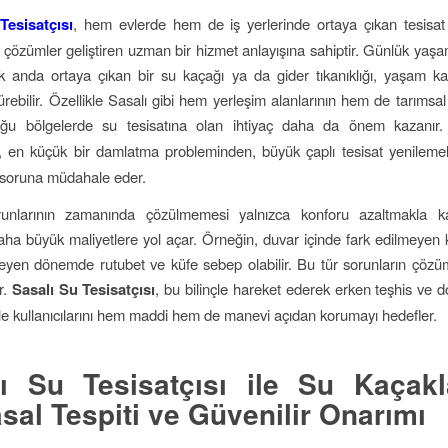
Tesisatçısı
, hem evlerde hem de iş yerlerinde ortaya çıkan tesisat
 çözümler geliştiren uzman bir hizmet anlayışına sahiptir. Günlük yaşa
 anda ortaya çıkan bir su kaçağı ya da gider tıkanıklığı, yaşam kali
rebilir. Özellikle Sasalı gibi hem yerleşim alanlarının hem de tarımsal 
ğu bölgelerde su tesisatına olan ihtiyaç daha da önem kazanır
, en küçük bir damlatma probleminden, büyük çaplı tesisat yenileme
 soruna müdahale eder.
runlarının zamanında çözülmemesi yalnızca konforu azaltmakla k
a büyük maliyetlere yol açar. Örneğin, duvar içinde fark edilmeyen 
rleyen dönemde rutubet ve küfe sebep olabilir. Bu tür sorunların çöz
r.
Sasalı Su Tesisatçısı
, bu bilinçle hareket ederek erken teşhis ve 
le kullanıcılarını hem maddi hem de manevi açıdan korumayı hedefler.
ı Su Tesisatçısı ile Su Kaçakl
sal Tespiti ve Güvenilir Onarımı