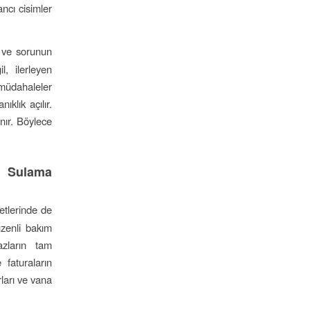
ancı cisimler
r ve sorunun
l, ilerleyen
 müdahaleler
klık açılır.
nır. Böylece
e Sulama
etlerinde de
üzenli bakım
azların tam
faturaların
rları ve vana