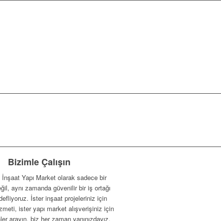
Bizimle Çalışın
 İnşaat Yapı Market olarak sadece bir
eğil, aynı zamanda güvenilir bir iş ortağı
efliyoruz. İster inşaat projeleriniz için
meti, ister yapı market alışverişiniz için
ünler arayın, biz her zaman yanınızdayız.