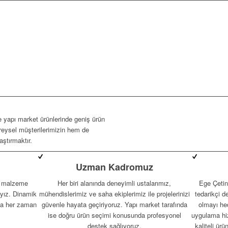
 yapı market ürünlerinde geniş ürün
reysel müşterilerimizin hem de
aştırmaktır.
Uzman Kadromuz
e malzeme
Her biri alanında deneyimli ustalarımız,
Ege Çetin
ıyız. Dinamik
mühendislerimiz ve saha ekiplerimiz ile projelerinizi
tedarikçi d
zla her zaman
güvenle hayata geçiriyoruz. Yapı market tarafında
olmayı hed
ise doğru ürün seçimi konusunda profesyonel
uygulama hiz
destek sağlıyoruz.
kaliteli ür