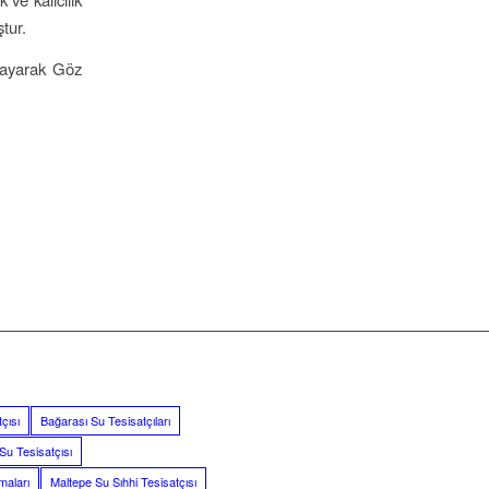
tur.
ayarak Göz
çısı
Bağarası Su Tesisatçıları
Su Tesisatçısı
maları
Maltepe Su Sıhhi Tesisatçısı