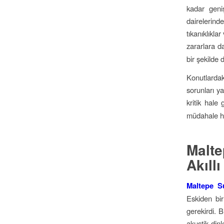
kadar geni
dairelerind
tıkanıklıkl
zararlara d
bir şekilde
Konutlardaki
sorunları y
kritik hale 
müdahale hi
Malte
Akıll
Maltepe Su
Eskiden bir
gerekirdi.
akustik dinl