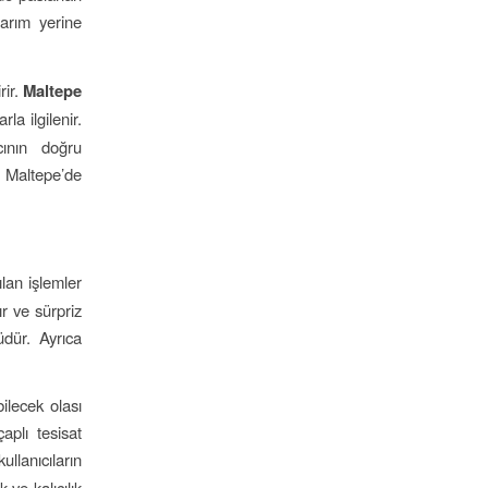
narım yerine
rir.
Maltepe
a ilgilenir.
cının doğru
e Maltepe’de
ılan işlemler
ır ve sürpriz
dür. Ayrıca
lecek olası
plı tesisat
ullanıcıların
 ve kalıcılık