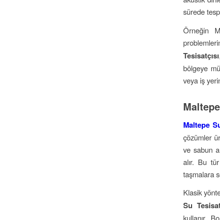
sürede tespi
Örneğin Ma
problemleri
Tesisatçısı
bölgeye mü
veya iş yeri
Maltepe
Maltepe Su
çözümler ür
ve sabun ar
alır. Bu t
taşmalara s
Klasik yönt
Su Tesisat
kullanır. Bo