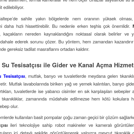
t edilebiliyor.
ltepe’de sahile yakın bölgelerde nem oranının yüksek olması
ni daha hızlı hissettirebilir. Bu nedenle erken teşhis çok önemlidir.
, kaçakların nereden kaynaklandığını noktasal olarak belirler ve yal
dahale ederek sorunu çözer. Bu yöntem, hem zamandan kazandırı
nde gereksiz tadilat masraflarını ortadan kaldırır.
 Su Tesisatçısı ile Gider ve Kanal Açma Hizmet
 Tesisatçısı
, mutfak, banyo ve tuvaletlerde meydana gelen tıkanıklık
etir. Mutfak lavabolarında biriken yağ ve yemek kalıntıları, banyo gide
tıkları, tuvaletlerde ise yabancı cisimler en sık karşılaşılan sebepler 
ür tıkanıklıklar, zamanında müdahale edilmezse hem kötü kokulara 
ebep olur.
emlerde kullanılan basit pompalar çoğu zaman geçici bir çözüm sağlar
çısı
ileri teknolojiye sahip robot makineler ve kameralı görüntüle
ruların içi detaylı şekilde görüntülenerek yalnızca mevcut tıkanıklık d