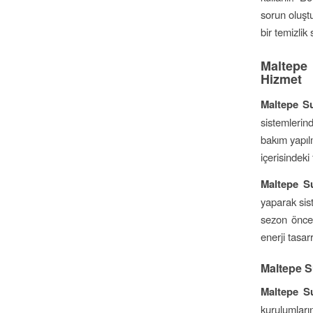
sorun oluştu
bir temizlik 
Maltepe
Hizmet
Maltepe Su
sistemlerind
bakım yapıl
içerisindeki 
Maltepe Su
yaparak sis
sezon önces
enerji tasar
Maltepe Su
Maltepe Su
kurulumları