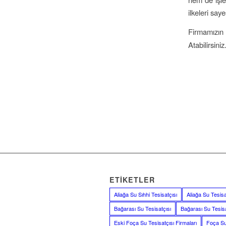
ilkeleri say
Firmamızın
Atabilirsiniz
ETIKETLER
Aliağa Su Sıhhi Tesisatçısı
Aliağa Su Tesisat
Bağarası Su Tesisatçısı
Bağarası Su Tesisa
Eski Foça Su Tesisatçısı Firmaları
Foça Su 