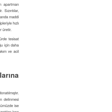
em apartman
 Sızıntılar,
amanda maddi
leriyle hızlı
 üretir.
türde tesisat
ğu için daha
akım ve acil
larına
natılmıştır.
ın delinmesi
nümüzde ise
ıntıları kısa