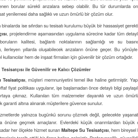
enen borular sürekli arızalara sebep olabilir. Bu tür durumlarda o
sat yenilemesi daha sağlıklı ve uzun ömürlü bir çözüm olur.
 binalarda ise sıfırdan su tesisatı kurulumu büyük bir hassasiyet gerekti
çısı
, projelendirme aşamasından uygulama sürecine kadar tüm detaylarl
 boruların kalitesi, bağlantı noktalarının sağlamlığı ve su basın
, ilerleyen yıllarda oluşabilecek arızaların önüne geçer. Bu yönüyl
 kullanıcılar hem de inşaat firmaları için güvenilir bir çözüm ortağıdır.
Tesisatçısı ile Güvenilir ve Kalıcı Çözümler
 Tesisatçısı
, müşteri memnuniyetini temel ilke haline getirmiştir. Yap
ffaf fiyat politikası uygulanır, işe başlamadan önce detaylı bilgi paylaşıl
ortaya çıkmaz. Kullanılan tüm malzemeler dayanıklı ve uzun ömürlü
lik garanti altına alınarak müşterilere güvence sunulur.
zmetlerde yalnızca bugünkü sorunu çözmek değil, gelecekte yaşanabi
 da önüne geçmek amaçlanır. Evlerdeki küçük onarımlardan büyük ça
 kadar her ölçekte hizmet sunan
Maltepe Su Tesisatçısı
, hem bireysel k
melerin tercih ettiği bir firma haline gelmiştir. Profesyonellik, güvenilirlik