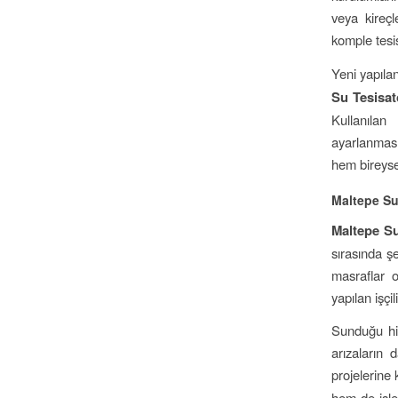
veya kireçl
komple tesi
Yeni yapılan
Su Tesisat
Kullanılan
ayarlanması
hem bireysel
Maltepe Su 
Maltepe Su
sırasında şe
masraflar 
yapılan işçi
Sunduğu hi
arızaların
projelerine
hem de işlet