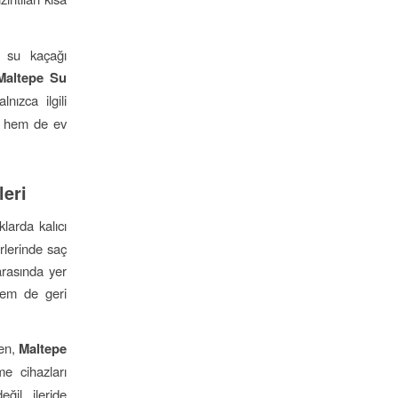
, su kaçağı
Maltepe Su
nızca ilgili
r hem de ev
leri
larda kalıcı
rlerinde saç
arasında yer
hem de geri
ken,
Maltepe
me cihazları
eğil, ileride