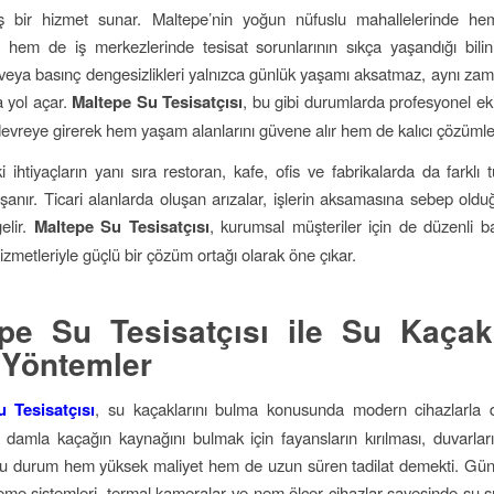
ş bir hizmet sunar. Maltepe’nin yoğun nüfuslu mahallelerinde h
e hem de iş merkezlerinde tesisat sorunlarının sıkça yaşandığı bilinir.
ar veya basınç dengesizlikleri yalnızca günlük yaşamı aksatmaz, aynı z
a yol açar.
Maltepe Su Tesisatçısı
, bu gibi durumlarda profesyonel ekip
 devreye girerek hem yaşam alanlarını güvene alır hem de kalıcı çözümler
 ihtiyaçların yanı sıra restoran, kafe, ofis ve fabrikalarda da farklı 
aşanır. Ticari alanlarda oluşan arızalar, işlerin aksamasına sebep oldu
gelir.
Maltepe Su Tesisatçısı
, kurumsal müşteriler için de düzenli b
zmetleriyle güçlü bir çözüm ortağı olarak öne çıkar.
pe Su Tesisatçısı ile Su Kaçak
ı Yöntemler
 Tesisatçısı
, su kaçaklarını bulma konusunda modern cihazlarla do
 damla kaçağın kaynağını bulmak için fayansların kırılması, duvarlar
 Bu durum hem yüksek maliyet hem de uzun süren tadilat demekti. Gü
eme sistemleri, termal kameralar ve nem ölçer cihazlar sayesinde su sız