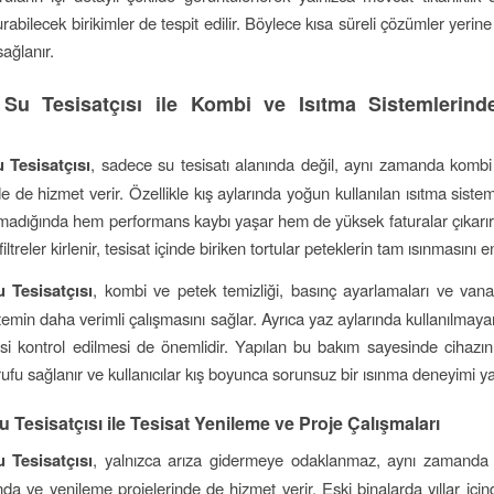
rabilecek birikimler de tespit edilir. Böylece kısa süreli çözümler yerin
sağlanır.
 Su Tesisatçısı ile Kombi ve Isıtma Sistemlerin
 Tesisatçısı
, sadece su tesisatı alanında değil, aynı zamanda kombi 
e de hizmet verir. Özellikle kış aylarında yoğun kullanılan ısıtma sistem
madığında hem performans kaybı yaşar hem de yüksek faturalar çıkarır
filtreler kirlenir, tesisat içinde biriken tortular peteklerin tam ısınmasını e
 Tesisatçısı
, kombi ve petek temizliği, basınç ayarlamaları ve vana
temin daha verimli çalışmasını sağlar. Ayrıca yaz aylarında kullanılmaya
i kontrol edilmesi de önemlidir. Yapılan bu bakım sayesinde cihazı
rufu sağlanır ve kullanıcılar kış boyunca sorunsuz bir ısınma deneyimi y
 Tesisatçısı ile Tesisat Yenileme ve Proje Çalışmaları
 Tesisatçısı
, yalnızca arıza gidermeye odaklanmaz, aynı zamanda y
nda ve yenileme projelerinde de hizmet verir. Eski binalarda yıllar içi