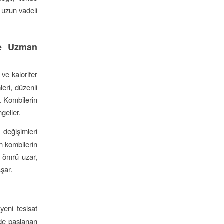
e uzun vadeli
de Uzman
ve kalorifer
leri, düzenli
. Kombilerin
ngeller.
 değişimleri
n kombilerin
n ömrü uzar,
aşar.
eni tesisat
nde paslanan