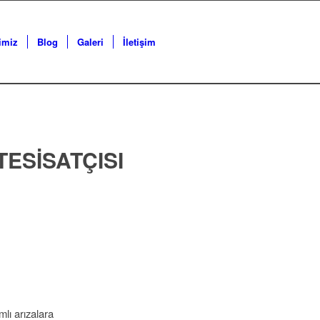
imiz
Blog
Galeri
İletişim
TESISATÇISI
mlı arızalara