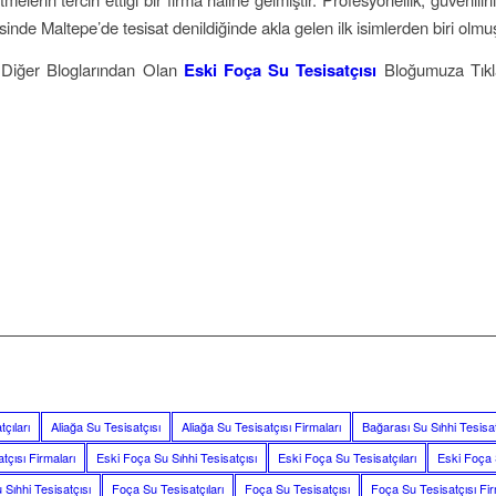
esinde Maltepe’de tesisat denildiğinde akla gelen ilk isimlerden biri olmuş
 Diğer Bloglarından Olan
Eski Foça Su Tesisatçısı
Bloğumuza Tıkl
.
çıları
Aliağa Su Tesisatçısı
Aliağa Su Tesisatçısı Firmaları
Bağarası Su Sıhhi Tesisat
tçısı Firmaları
Eski Foça Su Sıhhi Tesisatçısı
Eski Foça Su Tesisatçıları
Eski Foça 
Sıhhi Tesisatçısı
Foça Su Tesisatçıları
Foça Su Tesisatçısı
Foça Su Tesisatçısı Fir