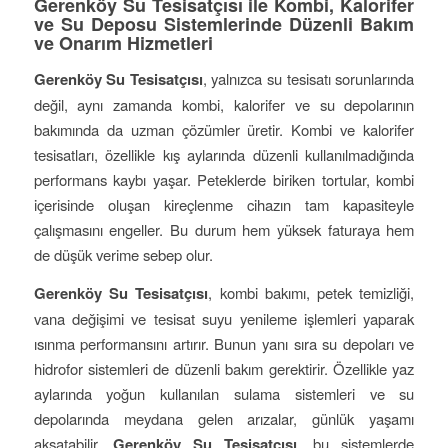
Gerenköy Su Tesisatçısı ile Kombi, Kalorifer
ve Su Deposu Sistemlerinde Düzenli Bakım
ve Onarım Hizmetleri
Gerenköy Su Tesisatçısı
, yalnızca su tesisatı sorunlarında
değil, aynı zamanda kombi, kalorifer ve su depolarının
bakımında da uzman çözümler üretir. Kombi ve kalorifer
tesisatları, özellikle kış aylarında düzenli kullanılmadığında
performans kaybı yaşar. Peteklerde biriken tortular, kombi
içerisinde oluşan kireçlenme cihazın tam kapasiteyle
çalışmasını engeller. Bu durum hem yüksek faturaya hem
de düşük verime sebep olur.
Gerenköy Su Tesisatçısı
, kombi bakımı, petek temizliği,
vana değişimi ve tesisat suyu yenileme işlemleri yaparak
ısınma performansını artırır. Bunun yanı sıra su depoları ve
hidrofor sistemleri de düzenli bakım gerektirir. Özellikle yaz
aylarında yoğun kullanılan sulama sistemleri ve su
depolarında meydana gelen arızalar, günlük yaşamı
aksatabilir.
Gerenköy Su Tesisatçısı
, bu sistemlerde