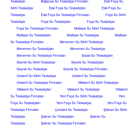
Tesisatçısı
Bağarası Su Tesisatçısı Firmaları
Eski Foça Su
Sıhhi Tesisatçısı
Eski Foça Su Tesisatçıları
Eski Foça Su
Tesisatçısı
Eski Foça Su Tesisatçısı Firmaları
Foça Su Sıhhi
Tesisatçısı
Foça Su Tesisatçıları
Foça Su Tesisatçısı
Foça Su Tesisatçısı Firmaları
Maltepe Su Sıhhi Tesisatçısı
Maltepe Su Tesisatçıları
Maltepe Su Tesisatçısı
Maltepe
Su Tesisatçısı Firmaları
Menemen Su Sıhhi Tesisatçısı
Menemen Su Tesisatçıları
Menemen Su Tesisatçısı
Menemen Su Tesisatçısı Firmaları
Sasalı Su Tesisatçıları
Seyrek Su Sıhhi Tesisatçısı
Seyrek Su Tesisatçıları
Seyrek Su Tesisatçısı
Seyrek Su Tesisatçısı Firmaları
Ulukent Su Sıhhi Tesisatçısı
Ulukent Su Tesisatçıları
Ulukent Su Tesisatçısı Firmaları
Villakent Su Sıhhi Tesisatçısı
Villakent Su Tesisatçıları
Villakent Su Tesisatçısı
Villakent
Su Tesisatçısı Firmaları
Yeni Foça Su Sıhhi Tesisatçısı
Yeni
Foça Su Tesisatçıları
Yeni Foça Su Tesisatçısı
Yeni Foça Su
Tesisatçısı Firmaları
Çandarlı Su Tesisatçısı
Şakran Su Sıhhi
Tesisatçısı
Şakran Su Tesisatçıları
Şakran Su
Tesisatçısı
Şakran Su Tesisatçısı Firmaları