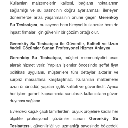
Kullanılan malzemelerin kalitesi, bağlantı noktalarının
sağlamlığı ve su basıncının doğru ayarlanması, ilerleyen
dönemlerde arıza yaşanmasının önüne geçer.
Gerenköy
Su Tesisatçısı
, bu sayede hem bireysel kullanıcılar hem de
inşaat firmaları için güvenilir bir çözüm ortağı olur.
Gerenköy Su Tesisatçısı ile Güvenilir, Kaliteli ve Uzun
Vadeli Çözümler Sunan Profesyonel Hizmet Anlayışı
Gerenköy Su Tesisatçısı
, müşteri memnuniyetini esas
alarak hizmet verir. Yapılan işlemler öncesinde şeffaf fiyat
politikası uygulanır, müşterilere tüm detaylar aktarılır ve
sürpriz masraflarla karşılaşılmaz. Kullanılan malzemeler
uzun ömürlüdür, yapılan işçilik kaliteli ve güvenilirdir. Ayrıca
her işlem garanti kapsamında sunularak kullanıcıların güven
duyması sağlanır.
Evlerdeki küçük çaplı tamirlerden, büyük projelere kadar her
ölçekte profesyonel çözümler sunan
Gerenköy Su
Tesisatçısı
, güvenilirliği ve uzmanlığı sayesinde bölgedeki