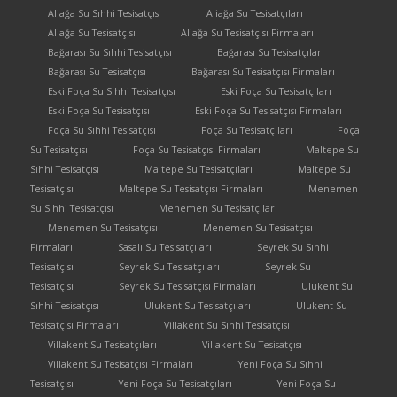
Aliağa Su Sıhhi Tesisatçısı
Aliağa Su Tesisatçıları
Aliağa Su Tesisatçısı
Aliağa Su Tesisatçısı Firmaları
Bağarası Su Sıhhi Tesisatçısı
Bağarası Su Tesisatçıları
Bağarası Su Tesisatçısı
Bağarası Su Tesisatçısı Firmaları
Eski Foça Su Sıhhi Tesisatçısı
Eski Foça Su Tesisatçıları
Eski Foça Su Tesisatçısı
Eski Foça Su Tesisatçısı Firmaları
Foça Su Sıhhi Tesisatçısı
Foça Su Tesisatçıları
Foça
Su Tesisatçısı
Foça Su Tesisatçısı Firmaları
Maltepe Su
Sıhhi Tesisatçısı
Maltepe Su Tesisatçıları
Maltepe Su
Tesisatçısı
Maltepe Su Tesisatçısı Firmaları
Menemen
Su Sıhhi Tesisatçısı
Menemen Su Tesisatçıları
Menemen Su Tesisatçısı
Menemen Su Tesisatçısı
Firmaları
Sasalı Su Tesisatçıları
Seyrek Su Sıhhi
Tesisatçısı
Seyrek Su Tesisatçıları
Seyrek Su
Tesisatçısı
Seyrek Su Tesisatçısı Firmaları
Ulukent Su
Sıhhi Tesisatçısı
Ulukent Su Tesisatçıları
Ulukent Su
Tesisatçısı Firmaları
Villakent Su Sıhhi Tesisatçısı
Villakent Su Tesisatçıları
Villakent Su Tesisatçısı
Villakent Su Tesisatçısı Firmaları
Yeni Foça Su Sıhhi
Tesisatçısı
Yeni Foça Su Tesisatçıları
Yeni Foça Su