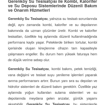
Gerenköy Su Tesisatçısı ile Kombi, Kalorifer
ve Su Deposu Sistemlerinde Düzenli Bakım
ve Onarım Hizmetleri
Gerenköy Su Tesisatçısı
, yalnızca su tesisatı sorunlarında
değil, aynı zamanda kombi, kalorifer ve su depolarının
bakımında da uzman çözümler üretir. Kombi ve kalorifer
tesisatları, özellikle kış aylarında düzenli kullanılmadığında
performans kaybı yaşar. Peteklerde biriken tortular, kombi
içerisinde oluşan kireçlenme cihazın tam kapasiteyle
çalışmasını engeller. Bu durum hem yüksek faturaya hem
de düşük verime sebep olur.
Gerenköy Su Tesisatçısı
, kombi bakımı, petek temizliği,
vana değişimi ve tesisat suyu yenileme işlemleri yaparak
ısınma performansını artırır. Bunun yanı sıra su depoları ve
hidrofor sistemleri de düzenli bakım gerektirir. Özellikle yaz
aylarında yoğun kullanılan sulama sistemleri ve su
depolarında meydana gelen arızalar, günlük yaşamı
aksatabilir.
Gerenköy Su Tesisatçısı
, bu sistemlerde