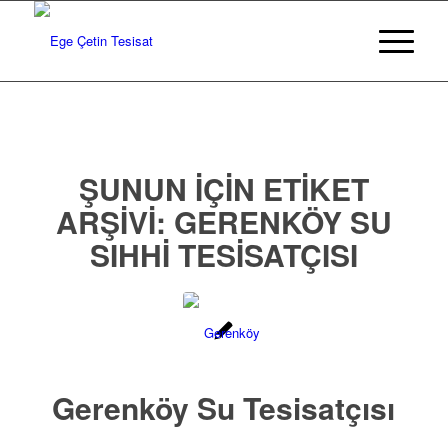
ŞUNUN IÇIN ETIKET
ARŞIVI:
GERENKÖY SU
SIHHI TESISATÇISI
Gerenköy Su Tesisatçısı