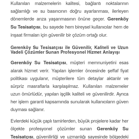
Kullanılan malzemelerin kalitesi, bağlantı noktalarının
sağlamlığı ve su basıncının doğru ayarlanması, ilerleyen
dönemlerde arıza yaşanmasının önüne geçer.
Gerenköy
Su Tesisatçısı
, bu sayede hem bireysel kullanıcılar hem de
inşaat firmaları için güvenilir bir çözüm ortağı olur.
Gerenköy Su Tesisatçısı ile Güvenilir, Kaliteli ve Uzun
Vadeli Çözümler Sunan Profesyonel Hizmet Anlayışı
Gerenköy Su Tesisatçısı
, müşteri memnuniyetini esas
alarak hizmet verir. Yapılan işlemler öncesinde şeffaf fiyat
politikası uygulanır, müşterilere tüm detaylar aktarılır ve
sürpriz masraflarla karşılaşılmaz. Kullanılan malzemeler
uzun ömürlüdür, yapılan işçilik kaliteli ve güvenilirdir. Ayrıca
her işlem garanti kapsamında sunularak kullanıcıların güven
duyması sağlanır.
Evlerdeki küçük çaplı tamirlerden, büyük projelere kadar her
ölçekte profesyonel çözümler sunan
Gerenköy Su
Tesisatçısı
, güvenilirliği ve uzmanlığı sayesinde bölgedeki