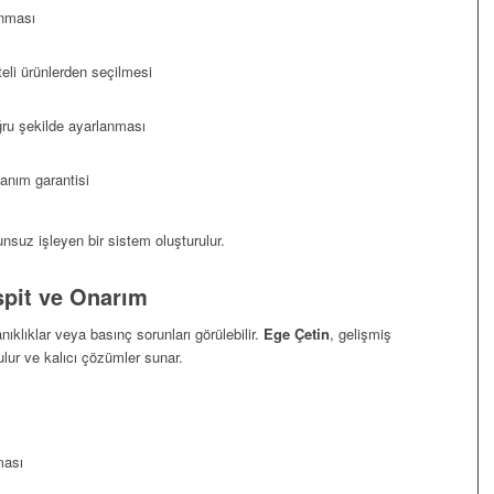
anması
teli ürünlerden seçilmesi
ğru şekilde ayarlanması
lanım garantisi
nsuz işleyen bir sistem oluşturulur.
spit ve Onarım
nıklıklar veya basınç sorunları görülebilir.
Ege Çetin
, gelişmiş
bulur ve kalıcı çözümler sunar.
ması