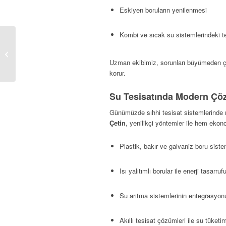
Eskiyen boruların yenilenmesi
Kombi ve sıcak su sistemlerindeki te
Elektrik Tesisatı
Uzman ekibimiz, sorunları büyümeden ç
korur.
Su Tesisatında Modern Çö
Günümüzde sıhhi tesisat sistemlerinde m
Çetin
, yenilikçi yöntemler ile hem eko
Plastik, bakır ve galvaniz boru sist
Isı yalıtımlı borular ile enerji tasarr
Su arıtma sistemlerinin entegrasyon
Akıllı tesisat çözümleri ile su tüketi