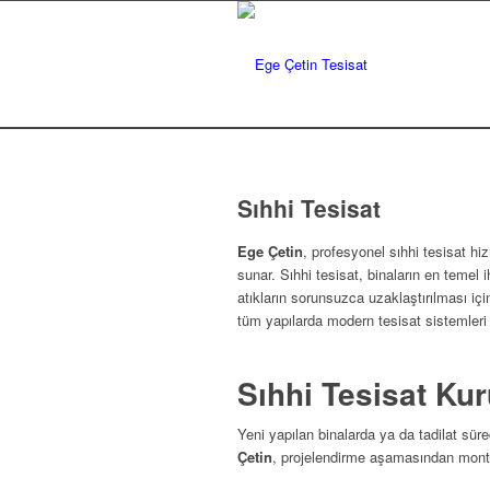
Sıhhi Tesisat
Ege Çetin
, profesyonel sıhhi tesisat h
sunar. Sıhhi tesisat, binaların en temel i
atıkların sorunsuzca uzaklaştırılması iç
tüm yapılarda modern tesisat sistemleri 
Sıhhi Tesisat Ku
Yeni yapılan binalarda ya da tadilat sür
Çetin
, projelendirme aşamasından montaja