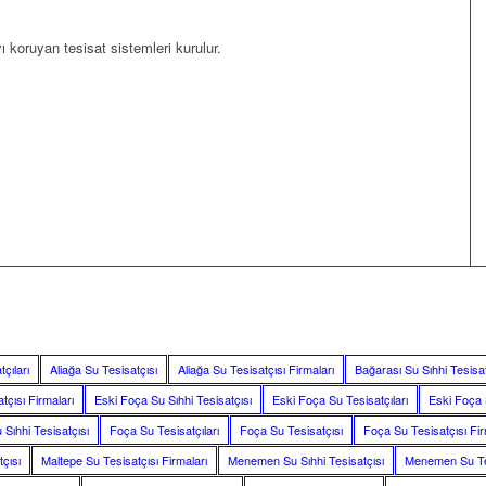
koruyan tesisat sistemleri kurulur.
çıları
Aliağa Su Tesisatçısı
Aliağa Su Tesisatçısı Firmaları
Bağarası Su Sıhhi Tesisat
tçısı Firmaları
Eski Foça Su Sıhhi Tesisatçısı
Eski Foça Su Tesisatçıları
Eski Foça 
Sıhhi Tesisatçısı
Foça Su Tesisatçıları
Foça Su Tesisatçısı
Foça Su Tesisatçısı Fir
çısı
Maltepe Su Tesisatçısı Firmaları
Menemen Su Sıhhi Tesisatçısı
Menemen Su Tes