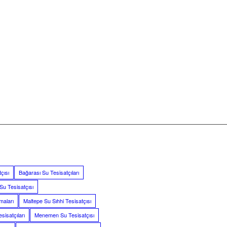
çısı
Bağarası Su Tesisatçıları
Su Tesisatçısı
maları
Maltepe Su Sıhhi Tesisatçısı
isatçıları
Menemen Su Tesisatçısı