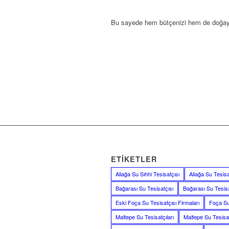
Bu sayede hem bütçenizi hem de doğayı 
ETIKETLER
Aliağa Su Sıhhi Tesisatçısı
Aliağa Su Tesisat
Bağarası Su Tesisatçısı
Bağarası Su Tesisa
Eski Foça Su Tesisatçısı Firmaları
Foça Su 
Maltepe Su Tesisatçıları
Maltepe Su Tesisat