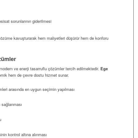
sisat sorunlarının giderilmesi
özüme kavuşturarak hem maliyetleri düşürür hem de konforu
zümler
odern ve enerji tasarruflu çözümler tercih edilmektedir.
Ege
nomik hem de çevre dostu hizmet sunar.
emleri arasında en uygun seçimin yapılması
ufu sağlanması
u
minin kontrol altına alınması