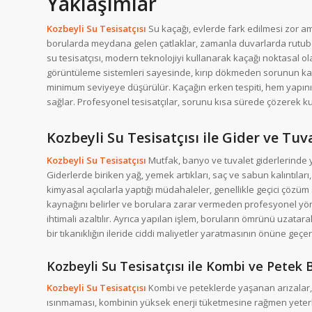
Yaklaşımlar
Kozbeyli Su Tesisatçısı
Su kaçağı, evlerde fark edilmesi zor am
borularda meydana gelen çatlaklar, zamanla duvarlarda rutube
su tesisatçısı, modern teknolojiyi kullanarak kaçağı noktasal ol
görüntüleme sistemleri sayesinde, kırıp dökmeden sorunun kaynağ
minimum seviyeye düşürülür. Kaçağın erken tespiti, hem yapın
sağlar. Profesyonel tesisatçılar, sorunu kısa sürede çözerek ku
Kozbeyli Su Tesisatçısı ile Gider ve Tu
Kozbeyli Su Tesisatçısı
Mutfak, banyo ve tuvalet giderlerinde y
Giderlerde biriken yağ, yemek artıkları, saç ve sabun kalıntıları
kimyasal açıcılarla yaptığı müdahaleler, genellikle geçici çözüm 
kaynağını belirler ve borulara zarar vermeden profesyonel yö
ihtimali azaltılır. Ayrıca yapılan işlem, boruların ömrünü uzat
bir tıkanıklığın ileride ciddi maliyetler yaratmasının önüne geçer
Kozbeyli Su Tesisatçısı ile Kombi ve Petek 
Kozbeyli Su Tesisatçısı
Kombi ve peteklerde yaşanan arızalar, ö
ısınmaması, kombinin yüksek enerji tüketmesine rağmen yeterl