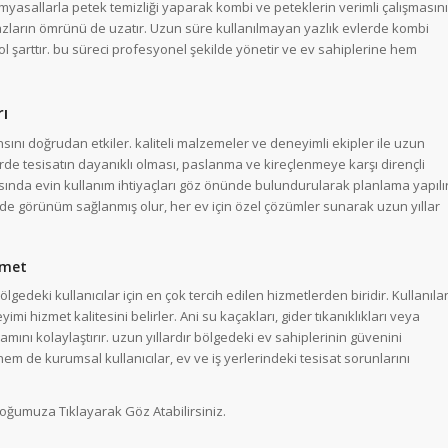
imyasallarla petek temizliği yaparak kombi ve peteklerin verimli çalışmasını
azların ömrünü de uzatır. Uzun süre kullanılmayan yazlık evlerde kombi
ol şarttır. bu süreci profesyonel şekilde yönetir ve ev sahiplerine hem
rı
sını doğrudan etkiler. kaliteli malzemeler ve deneyimli ekipler ile uzun
erde tesisatın dayanıklı olması, paslanma ve kireçlenmeye karşı dirençli
rasında evin kullanım ihtiyaçları göz önünde bulundurularak planlama yapılı
 de görünüm sağlanmış olur, her ev için özel çözümler sunarak uzun yıllar
izmet
n bölgedeki kullanıcılar için en çok tercih edilen hizmetlerden biridir. Kullanıla
imi hizmet kalitesini belirler. Ani su kaçakları, gider tıkanıklıkları veya
amını kolaylaştırır. uzun yıllardır bölgedeki ev sahiplerinin güvenini
m de kurumsal kullanıcılar, ev ve iş yerlerindeki tesisat sorunlarını
loğumuza Tıklayarak Göz Atabilirsiniz.