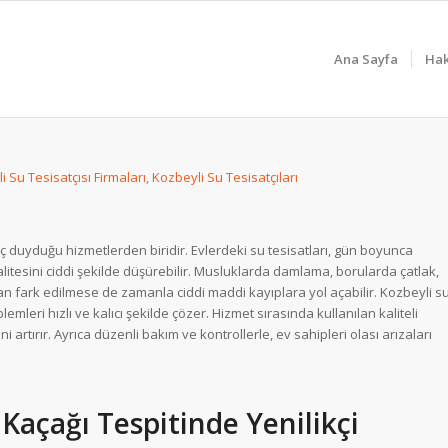
Ana Sayfa
Hak
aç duyduğu hizmetlerden biridir. Evlerdeki su tesisatları, gün boyunca
itesini ciddi şekilde düşürebilir. Musluklarda damlama, borularda çatlak,
ndan fark edilmese de zamanla ciddi maddi kayıplara yol açabilir. Kozbeyli s
emleri hızlı ve kalıcı şekilde çözer. Hizmet sırasında kullanılan kaliteli
i artırır. Ayrıca düzenli bakım ve kontrollerle, ev sahipleri olası arızaları
u Kaçağı Tespitinde Yenilikçi