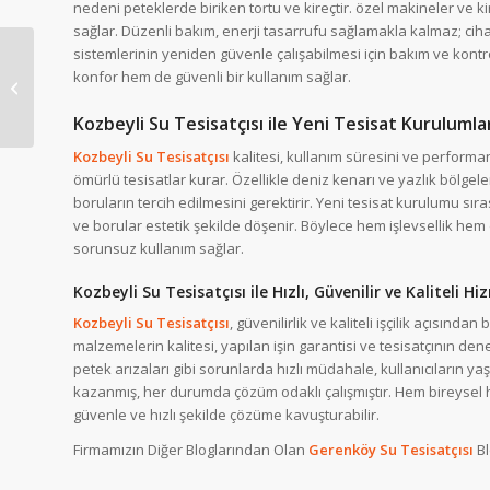
nedeni peteklerde biriken tortu ve kireçtir. özel makineler ve k
sağlar. Düzenli bakım, enerji tasarrufu sağlamakla kalmaz; cih
sistemlerinin yeniden güvenle çalışabilmesi için bakım ve kontr
konfor hem de güvenli bir kullanım sağlar.
Çandarlı Su Tesisatçısı
Kozbeyli Su Tesisatçısı ile Yeni Tesisat Kurulumla
Kozbeyli Su Tesisatçısı
kalitesi, kullanım süresini ve performan
ömürlü tesisatlar kurar. Özellikle deniz kenarı ve yazlık bölgel
boruların tercih edilmesini gerektirir. Yeni tesisat kurulumu sı
ve borular estetik şekilde döşenir. Böylece hem işlevsellik hem
sorunsuz kullanım sağlar.
Kozbeyli Su Tesisatçısı ile Hızlı, Güvenilir ve Kaliteli H
Kozbeyli Su Tesisatçısı
, güvenilirlik ve kaliteli işçilik açısında
malzemelerin kalitesi, yapılan işin garantisi ve tesisatçının deney
petek arızaları gibi sorunlarda hızlı müdahale, kullanıcıların yaş
kazanmış, her durumda çözüm odaklı çalışmıştır. Hem bireysel he
güvenle ve hızlı şekilde çözüme kavuşturabilir.
Firmamızın Diğer Bloglarından Olan
Gerenköy Su Tesisatçısı
B