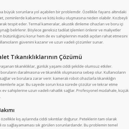
a büyük sorunlara yol açabilen bir problemdir. Özellikle fayans altındaki
t, zeminlerde kabarma ve kötü koku oluşmasına neden olabilir. Kozbeyli
arak tespit eder. Termal kameralar, akustik dinleme cihazları ve boru içi
ı belirlenir. Böylece gereksiz tadilat işlemleri önlenir ve maliyetler
ın bütünlüğünü korur hem de ev sahiplerinin maddi açıdan rahat etmesini
llanıcıların güvenini kazanır ve uzun vadeli çözümler sunar.
valet Tıkanıklıklarının Çözümü
aşanan tıkanıklıklar, günlük yaşamı ciddi şekilde olumsuz etkiler.
, boruların daralmasına ve tıkanıklık oluşmasına sebep olur. Kullanıcıların
sağlar ve borulara zarar verir. kameralı robot cihazlarla tıkanıklığın
ntemlerle açar. Bu sayede sorun kısa sürede çözülür ve tekrar etme
arak ev sahiplerine uzun vadeli rahatlık sağlar. Profesyonel müdahale, küçük
.
Bakımı
zellikle kış aylarında ciddi sıkıntılar doğurur. Peteklerin tam olarak
i ısı sağlayamaması sık görülen sorunlardandır. Bu problemin temel