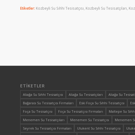
Etiketler:
Kozbeyli Su Sıhhi Tesisatçısı
,
Kozbeyli Su Tesisatçıları
,
Koz
ETIKETLER
Aliağa Su Sıhhi Tesisatçısı
Aliağa Su Tesisatçıları
Aliağa Su Tesisat
Bağarası Su Tesisatçısı Firmaları
Eski Foça Su Sıhhi Tesisatçısı
Esk
Foça Su Tesisatçısı
Foça Su Tesisatçısı Firmaları
Maltepe Su Sıhhi
Menemen Su Tesisatçıları
Menemen Su Tesisatçısı
Menemen Su 
Seyrek Su Tesisatçısı Firmaları
Ulukent Su Sıhhi Tesisatçısı
Uluke